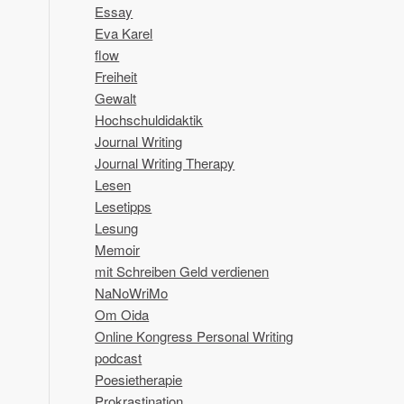
Essay
Eva Karel
flow
Freiheit
Gewalt
Hochschuldidaktik
Journal Writing
Journal Writing Therapy
Lesen
Lesetipps
Lesung
Memoir
mit Schreiben Geld verdienen
NaNoWriMo
Om Oida
Online Kongress Personal Writing
podcast
Poesietherapie
Prokrastination