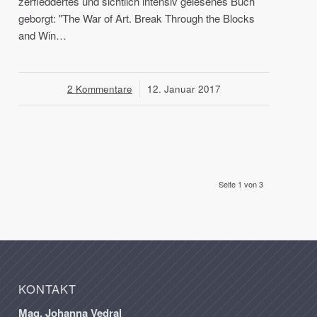
zerfleddertes und sichtlich intensiv gelesenes Buch
geborgt: "The War of Art. Break Through the Blocks
and Win…
2 Kommentare
/
12. Januar 2017
Seite 1 von 3
KONTAKT
Mag. Johanna Vedral