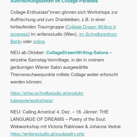
Auffrischungszeiten im Collage-Paradies
Collage-Enthusiast*innen gönnen sich Workshops zur
Auffrischung und zum Dranbleiben, z.B. in einer
fortlaufenden Traumgruppe (
Collage Dream Writing in
progress
) im writersstudio (Wien),
im Schreibzentrum
Berlin
oder
online
.
NEU ab Oktober:
CollageDreamWriting-Salons
–
einzelne Samstag-Vormittage, in der in meinem
geräumigen Wiener Salon ausgewählte
Themenschwerpunkte mittels Collage weiter erforscht
werden können:
https://shop.schreibstudio.at/produkt-
kategorie/workshops/
NEU: Calling America! 4. Dez. – 18. Jänner: THE
LANGUAGE OF DREAMS – Poetry of the Soul:
Webworkshop mit Victoria Rabinowe & Johanna Vedral:
https://writersstudio.at/soulpoetry.php