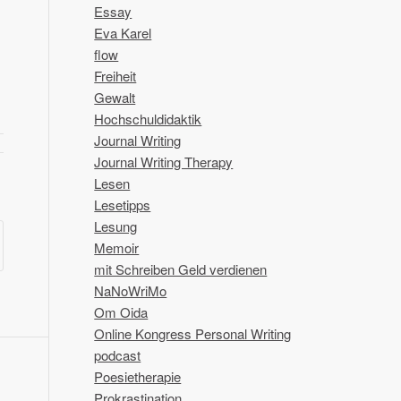
Essay
Eva Karel
flow
Freiheit
Gewalt
Hochschuldidaktik
Journal Writing
Journal Writing Therapy
Lesen
Lesetipps
Lesung
Memoir
mit Schreiben Geld verdienen
NaNoWriMo
Om Oida
Online Kongress Personal Writing
podcast
Poesietherapie
Prokrastination