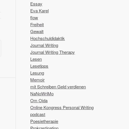
Essay
Eva Karel
flow
Freiheit
Gewalt
Hochschuldidaktik
Journal Writing
Journal Writing Therapy
Lesen
Lesetipps
Lesung
Memoir
mit Schreiben Geld verdienen
NaNoWriMo
Om Oida
Online Kongress Personal Writing
podcast
Poesietherapie
Prokrastination