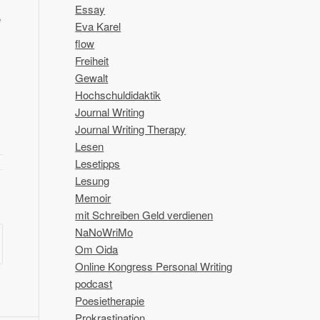
Essay
e
Eva Karel
flow
Freiheit
Gewalt
Hochschuldidaktik
Journal Writing
Journal Writing Therapy
Lesen
Lesetipps
Lesung
Memoir
mit Schreiben Geld verdienen
NaNoWriMo
Om Oida
Online Kongress Personal Writing
podcast
Poesietherapie
Prokrastination