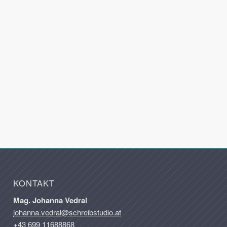
KONTAKT
Mag. Johanna Vedral
johanna.vedral@schreibstudio.at
+43 699 11688868