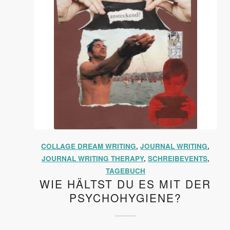
COLLAGE DREAM WRITING
,
JOURNAL WRITING
,
JOURNAL WRITING THERAPY
,
SCHREIBEVENTS
,
TAGEBUCH
WIE HÄLTST DU ES MIT DER
PSYCHOHYGIENE?